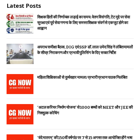
Latest Posts
शिक्षक हितों की निर्णायक लड़ाई का समय: वेतन विसंगति, टेट मुद्दे पर सेवा
सुरक्षा एवं पूर्व सेवा गणना के लिए समस्त शिक्षक संवर्ग से एकजुट होने का
आह्वान
अपराध समीक्षा बैठक, DIG एवं SSP डॉ. लाल उमेद सिंह ने लंबित मामलों
के शीघ्र निराकरण और प्रभावी पुलिसिंग के दिए सख्त निर्देश
महिला शिक्षिकाओं से दुर्व्यवहार मामला: प्रभारी प्रधान पाठक निलंबित
‘अटल करियर निर्माण योजना’ से 1000 बच्चों को NEET और JEE की
निश्शुल्क कोचिंग
‘वंदे मातरम्’ की 150वीं वर्षगांठ पर 7 से 15 अगस्त तक आयोजित होंगे भव्य