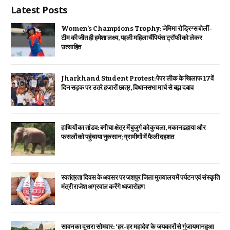
Latest Posts
Women’s Champions Trophy: जेमिमा रोड्रिग्स बोलीं-
टीम की जीत ही हमेशा लक्ष्य, पहली महिला चैंपियंस ट्रॉफी को लेकर
उत्साहित
Jharkhand Student Protest: पेपर लीक के खिलाफ 17वें
दिन सड़क पर उतरे हजारों छात्र, विधानसभा मार्च से बढ़ा दबाव
हाथियों का तांडव: बगीचा क्षेत्र में बुजुर्ग को कुचला, मकान ढहाया और
फसलों को पहुंचाया नुकसान; ग्रामीणों में फैली दहशत
स्वतंत्रता दिवस के अवसर पर जशपुर जिला मुख्यालय में पर्यटन एवं संस्कृति
मंत्री राजेश अग्रवाल करेंगे ध्वजारोहण
सावन का दूसरा सोमवार: ‘हर-हर महादेव’ के जयकारों से गुंजायमान हुआ