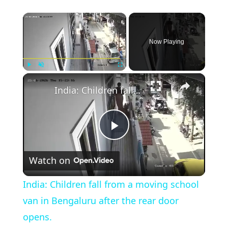
×
Now Playing
×
Play
Unmute
Fullscreen
India: Children fall from a moving school van in Bengaluru after the rear door opens.
Play
Watch on
Video
India: Children fall from a moving school
van in Bengaluru after the rear door
opens.