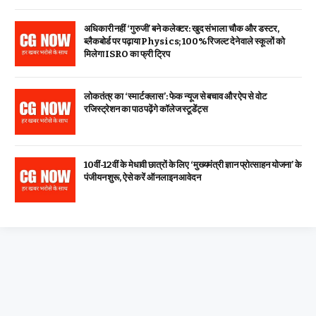
अधिकारी नहीं ‘गुरुजी’ बने कलेक्टर: खुद संभाला चौक और डस्टर,
ब्लैकबोर्ड पर पढ़ाया Physics; 100% रिजल्ट देने वाले स्कूलों को
मिलेगा ISRO का फ्री ट्रिप
लोकतंत्र का ‘स्मार्ट क्लास’: फेक न्यूज से बचाव और ऐप से वोट
रजिस्ट्रेशन का पाठ पढ़ेंगे कॉलेज स्टूडेंट्स
10वीं-12वीं के मेधावी छात्रों के लिए ‘मुख्यमंत्री ज्ञान प्रोत्साहन योजना’ के
पंजीयन शुरू, ऐसे करें ऑनलाइन आवेदन