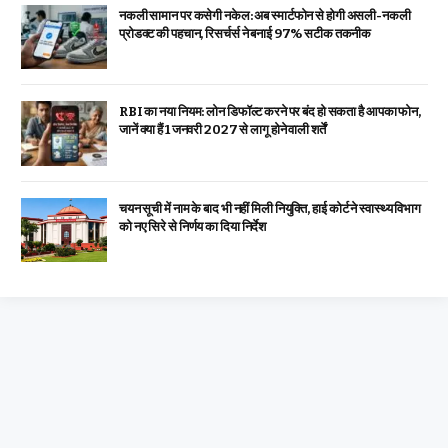
नकली सामान पर कसेगी नकेल: अब स्मार्टफोन से होगी असली-नकली
प्रोडक्ट की पहचान, रिसर्चर्स ने बनाई 97% सटीक तकनीक
RBI का नया नियम: लोन डिफॉल्ट करने पर बंद हो सकता है आपका फोन,
जानें क्या हैं 1 जनवरी 2027 से लागू होने वाली शर्तें
चयन सूची में नाम के बाद भी नहीं मिली नियुक्ति, हाई कोर्ट ने स्वास्थ्य विभाग
को नए सिरे से निर्णय का दिया निर्देश