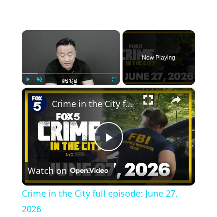
×
Now Playing
×
Play
Unmute
Fullscreen
Crime in the City full episode: June 27, 2026
Play
Watch on
Video
Crime in the City full episode: June 27,
2026