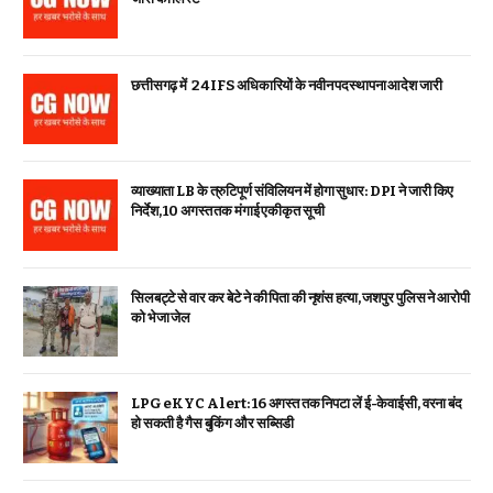
छत्तीसगढ़ में 24 IFS अधिकारियों के नवीन पदस्थापना आदेश जारी
व्याख्याता LB के त्रुटिपूर्ण संविलियन में होगा सुधार: DPI ने जारी किए
निर्देश, 10 अगस्त तक मंगाई एकीकृत सूची
सिलबट्टे से वार कर बेटे ने की पिता की नृशंस हत्या, जशपुर पुलिस ने आरोपी
को भेजा जेल
LPG eKYC Alert: 16 अगस्त तक निपटा लें ई-केवाईसी, वरना बंद
हो सकती है गैस बुकिंग और सब्सिडी