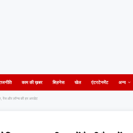
राजनीति
काम की ख़बर
बिज़नेस
खेल
एंटरटेनमेंट
अन्य
क, रेंज और लॉन्च की हर अपडेट