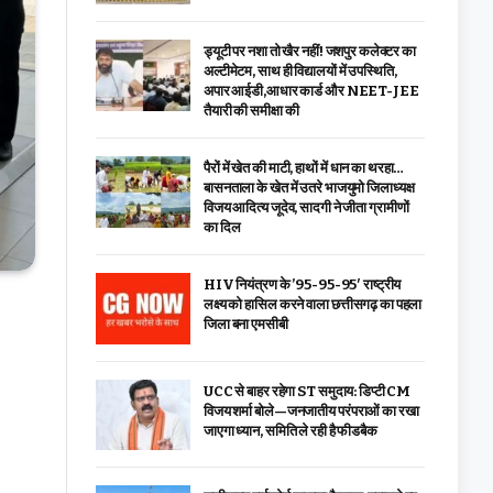
ड्यूटी पर नशा तो खैर नहीं! जशपुर कलेक्टर का
अल्टीमेटम, साथ ही विद्यालयों में उपस्थिति,
अपार आईडी,आधार कार्ड और NEET-JEE
तैयारी की समीक्षा की
पैरों में खेत की माटी, हाथों में धान का थरहा…
बासनताला के खेत में उतरे भाजयुमो जिलाध्यक्ष
विजय आदित्य जूदेव, सादगी ने जीता ग्रामीणों
का दिल
HIV नियंत्रण के ’95-95-95′ राष्ट्रीय
लक्ष्य को हासिल करने वाला छत्तीसगढ़ का पहला
जिला बना एमसीबी
UCC से बाहर रहेगा ST समुदाय: डिप्टी CM
विजय शर्मा बोले—जनजातीय परंपराओं का रखा
जाएगा ध्यान, समिति ले रही है फीडबैक