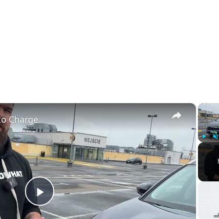
×
o Charge
Play
U
Play