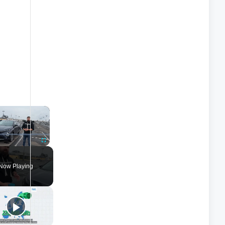
×
nmute
Fullscreen
Now Playing