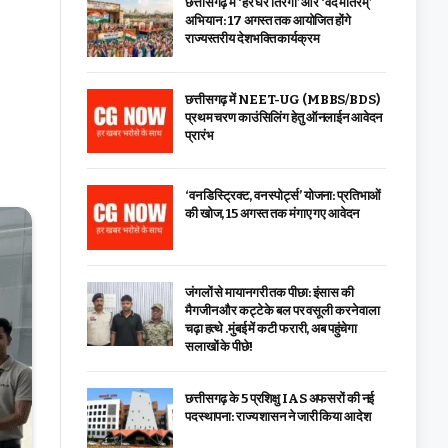
छत्तीसगढ़ में ‘हर घर तिरंगा’ और ‘वंदे मातरम्’
अभियान : 17 अगस्त तक आयोजित होंगे
राज्यस्तरीय देशभक्ति कार्यक्रम
छत्तीसगढ़ में NEET-UG (MBBS/BDS)
प्रथम चरण काउंसिलिंग हेतु ऑनलाईन आवेदन
प्रारंभ
‘वन डिस्ट्रिक्ट, वन स्पोर्ट्स’ योजना: प्रतिभाओं
की खोज, 15 अगस्त तक मंगाए गए आवेदन
जंगलों से मायानगरी तक पीछा: इंसास की
मैगजीन और कट्टे के बल पर वसूली करने वाला
चढ़ा हत्थे .मुंबई में कटी फरारी, अब पहुंचेगा
सलाखों के पीछे!
छत्तीसगढ़ के 5 प्रशिक्षु IAS अफसरों की नई
पदस्थापना: राज्य शासन ने जारी किया आदेश