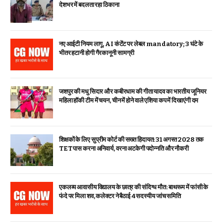
देशभर में बदलता रहा ठिकाना
नए आईटी नियम लागू, AI कंटेंट पर लेबल mandatory; 3 घंटे के
भीतर हटानी होगी गैरकानूनी सामग्री
जशपुर की मधु सिदार और कबीरधाम की गीता यादव का भारतीय जूनियर
महिला हॉकी टीम में चयन, चीन में होने वाले एशिया कप में दिखाएंगी दम
शिक्षकों के लिए सुप्रीम कोर्ट की सख्त हिदायत: 31 अगस्त 2028 तक
TET पास करना अनिवार्य, वरना अटकेगी पदोन्नति और नौकरी
एकलव्य आवासीय विद्यालय के छात्र की संदिग्ध मौत: बाथरूम में फांसी के
फंदे पर मिला शव, कलेक्टर ने बैठाई 4 सदस्यीय जांच समिति