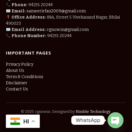
Phone:
94255 20244
Email:
sameerirfan2009@gmail.com
Office Address:
88A, Street 5 Vivekanand Nagar, Bhilai
490023
Email Address:
cgnow.in@gmail.com
Phone Number:
94255 20244
IMPORTANT PAGES
Privacy Policy
About Us
Term & Conditions
Disclaimer
Contact Us
© 2025 cgnow.in. Designed by
Nimble Technology
.
WhatsApp
HI