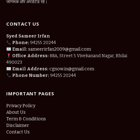
जागरूक और अपडेटेड रहें।
CONTACT US
Syed Sameer Irfan
Phone:
94255 20244
Email:
sameerirfan2009@gmail.com
Office Address:
88A, Street 5 Vivekanand Nagar, Bhilai
490023
Email Address:
cgnow.in@gmail.com
Phone Number:
94255 20244
IMPORTANT PAGES
Privacy Policy
About Us
Term & Conditions
Disclaimer
Contact Us