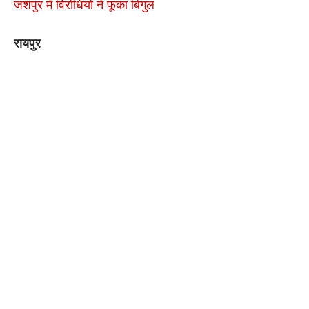
जशपुर में विरोधियों ने फूंका बिगुल
रायपुर