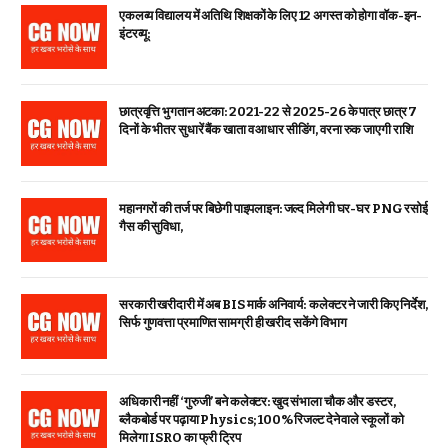
एकलव्य विद्यालय में अतिथि शिक्षकों के लिए 12 अगस्त को होगा वॉक-इन-
इंटरव्यू:
छात्रवृत्ति भुगतान अटका: 2021-22 से 2025-26 के पात्र छात्र 7
दिनों के भीतर सुधारें बैंक खाता व आधार सीडिंग, वरना रुक जाएगी राशि
महानगरों की तर्ज पर बिछेगी पाइपलाइन: जल्द मिलेगी घर-घर PNG रसोई
गैस की सुविधा,
सरकारी खरीदारी में अब BIS मार्क अनिवार्य: कलेक्टर ने जारी किए निर्देश,
सिर्फ गुणवत्ता प्रमाणित सामग्री ही खरीद सकेंगे विभाग
अधिकारी नहीं ‘गुरुजी’ बने कलेक्टर: खुद संभाला चौक और डस्टर,
ब्लैकबोर्ड पर पढ़ाया Physics; 100% रिजल्ट देने वाले स्कूलों को
मिलेगा ISRO का फ्री ट्रिप