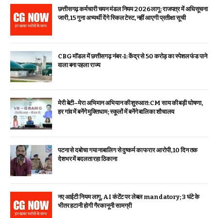
छत्तीसगढ़ कर्मचारी चयन मंडल नियम 2026 लागू: राजपत्र में अधिसूचना
जारी, 15 गुना अभ्यर्थी देंगे स्किल टेस्ट, नहीं आएगी प्रतीक्षा सूची
CBG मॉडल में छत्तीसगढ़ नंबर-1: केंद्र से ₹50 करोड़ का स्पेशल फंड पाने
वाला बना पहला राज्य
मेरी बेटी–मेरा अभिमान अभियान की शुरुआत: CM साय की बड़ी घोषणा,
हर गांव में बनेंगे मुक्तिधाम; स्कूलों में बनेंगे बालिका शौचालय
पटना से दबोचा गया नाबालिग से दुष्कर्म का फरार आरोपी, 10 दिन तक
देशभर में बदलता रहा ठिकाना
नए आईटी नियम लागू, AI कंटेंट पर लेबल mandatory; 3 घंटे के
भीतर हटानी होगी गैरकानूनी सामग्री