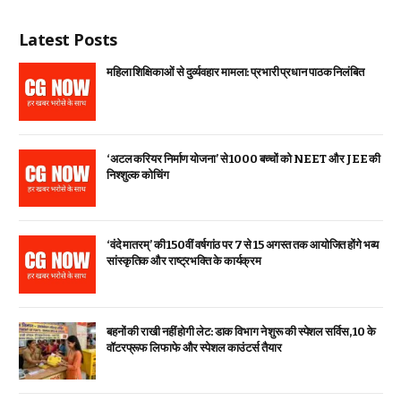
Latest Posts
महिला शिक्षिकाओं से दुर्व्यवहार मामला: प्रभारी प्रधान पाठक निलंबित
‘अटल करियर निर्माण योजना’ से 1000 बच्चों को NEET और JEE की
निश्शुल्क कोचिंग
‘वंदे मातरम्’ की 150वीं वर्षगांठ पर 7 से 15 अगस्त तक आयोजित होंगे भव्य
सांस्कृतिक और राष्ट्रभक्ति के कार्यक्रम
बहनों की राखी नहीं होगी लेट: डाक विभाग ने शुरू की स्पेशल सर्विस, ₹10 के
वॉटरप्रूफ लिफाफे और स्पेशल काउंटर्स तैयार