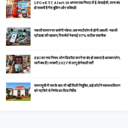
LPG eKYC Alert: 16 अगस्त तक निपटा लें ई-केवाईसी, वरना बंद
हो सकती है गैस बुकिंग और सब्सिडी
नकली सामान पर कसेगी नकेल: अब स्मार्टफोन से होगी असली-नकली
प्रोडक्ट की पहचान, रिसर्चर्स ने बनाई 97% सटीक तकनीक
RBI का नया नियम: लोन डिफॉल्ट करने पर बंद हो सकता है आपका फोन,
जानें क्या हैं 1 जनवरी 2027 से लागू होने वाली शर्तें
चयन सूची में नाम के बाद भी नहीं मिली नियुक्ति, हाई कोर्ट ने स्वास्थ्य विभाग
को नए सिरे से निर्णय का दिया निर्देश