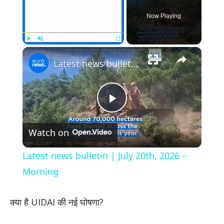
Now Playing
×
Play
Unmute
Fullscreen
Latest news bulletin | July 20th, 2026 – Morning
Play
Watch on
Video
Latest news bulletin | July 20th, 2026 –
Morning
​क्या है UIDAI की नई घोषणा?