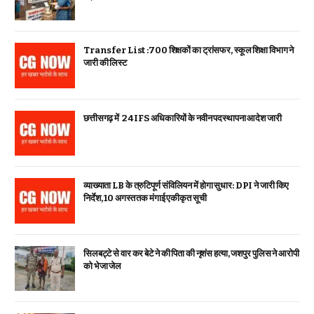
Transfer List :700 शिक्षकों का ट्रांसफर, स्कूल शिक्षा विभाग ने
जारी की लिस्ट
छत्तीसगढ़ में 24 IFS अधिकारियों के नवीन पदस्थापना आदेश जारी
व्याख्याता LB के त्रुटिपूर्ण संविलियन में होगा सुधार: DPI ने जारी किए
निर्देश, 10 अगस्त तक मंगाई एकीकृत सूची
सिलबट्टे से वार कर बेटे ने की पिता की नृशंस हत्या, जशपुर पुलिस ने आरोपी
को भेजा जेल