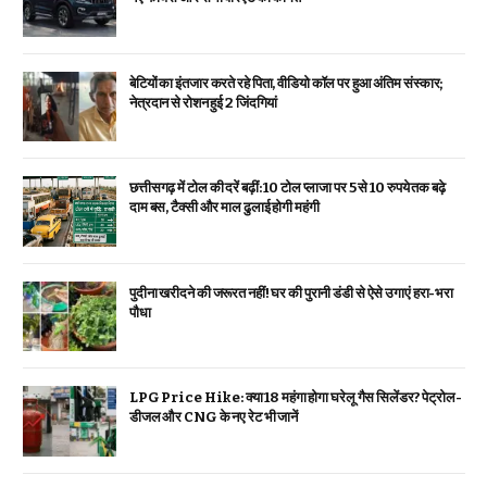
बेटियों का इंतजार करते रहे पिता, वीडियो कॉल पर हुआ अंतिम संस्कार;
नेत्रदान से रोशन हुई 2 जिंदगियां
छत्तीसगढ़ में टोल की दरें बढ़ीं: 10 टोल प्लाजा पर 5 से 10 रुपये तक बढ़े
दाम बस, टैक्सी और माल ढुलाई होगी महंगी
पुदीना खरीदने की जरूरत नहीं! घर की पुरानी डंडी से ऐसे उगाएं हरा-भरा
पौधा
LPG Price Hike: क्या ₹18 महंगा होगा घरेलू गैस सिलेंडर? पेट्रोल-
डीजल और CNG के नए रेट भी जानें