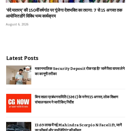
‘वंदे मातरम्’ की 150वीं वर्षगांठ पर गूंजेगा देशभक्ति का तराना: 7 से 15 अगस्त तक
आयोजित होंगे विविध भव्य कार्यक्रम
August 6, 2026
Latest Posts
मकान मालिक Security Deposit रोक रहा है? जानें पैसा वापस लेने
का कानूनी तरीका
बिना शाला प्रबंधन समिति (SMC) के मनेगा 15 अगस्त, लोक शिक्षण
संचालनालय ने जारी किए निर्देश
₹13.69 लाख में नई Mahindra Scorpio N Facelift, जानें
नए फीचर्स और सभी वेरिएंट की कीमत