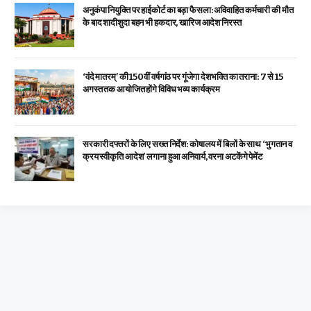
अनुकंपा नियुक्ति पर हाईकोर्ट का बड़ा फैसला: अविवाहित कर्मचारी की मौत
के बाद शादीशुदा बहन भी हकदार, खारिज आदेश निरस्त
‘वंदे मातरम्’ की 150वीं वर्षगांठ पर गूंजेगा देशभक्ति का तराना: 7 से 15
अगस्त तक आयोजित होंगे विविध भव्य कार्यक्रम
सरकारी दफ्तरों के लिए सख्त निर्देश: कोषालय में बिलों के साथ ‘भुगतान व
क्रय स्वीकृति आदेश’ लगाना हुआ अनिवार्य, वरना अटकेंगे पेमेंट