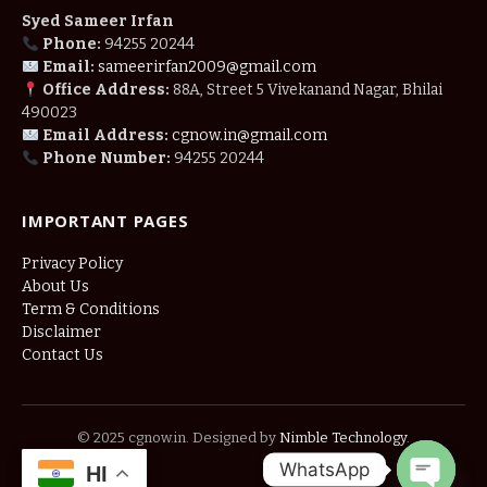
Syed Sameer Irfan
Phone:
94255 20244
Email:
sameerirfan2009@gmail.com
Office Address:
88A, Street 5 Vivekanand Nagar, Bhilai
490023
Email Address:
cgnow.in@gmail.com
Phone Number:
94255 20244
IMPORTANT PAGES
Privacy Policy
About Us
Term & Conditions
Disclaimer
Contact Us
© 2025 cgnow.in. Designed by
Nimble Technology
.
WhatsApp
HI