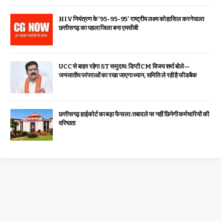
HIV नियंत्रण के ’95-95-95′ राष्ट्रीय लक्ष्य को हासिल करने वाला
छत्तीसगढ़ का पहला जिला बना एमसीबी
UCC से बाहर रहेगा ST समुदाय: डिप्टी CM विजय शर्मा बोले—
जनजातीय परंपराओं का रखा जाएगा ध्यान, समिति ले रही है फीडबैक
छत्तीसगढ़ हाईकोर्ट का बड़ा फैसला: तबादले पर नहीं छिनेगी कर्मचारियों की
वरिष्ठता