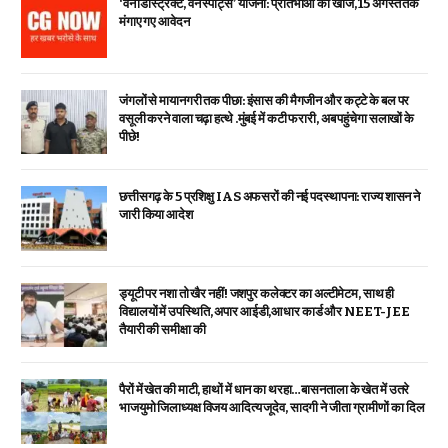
‘वन डिस्ट्रिक्ट, वन स्पोर्ट्स’ योजना: प्रतिभाओं की खोज, 15 अगस्त तक
मंगाए गए आवेदन
जंगलों से मायानगरी तक पीछा: इंसास की मैगजीन और कट्टे के बल पर
वसूली करने वाला चढ़ा हत्थे .मुंबई में कटी फरारी, अब पहुंचेगा सलाखों के
पीछे!
छत्तीसगढ़ के 5 प्रशिक्षु IAS अफसरों की नई पदस्थापना: राज्य शासन ने
जारी किया आदेश
ड्यूटी पर नशा तो खैर नहीं! जशपुर कलेक्टर का अल्टीमेटम, साथ ही
विद्यालयों में उपस्थिति, अपार आईडी,आधार कार्ड और NEET-JEE
तैयारी की समीक्षा की
पैरों में खेत की माटी, हाथों में धान का थरहा…बासनताला के खेत में उतरे
भाजयुमो जिलाध्यक्ष विजय आदित्य जूदेव, सादगी ने जीता ग्रामीणों का दिल