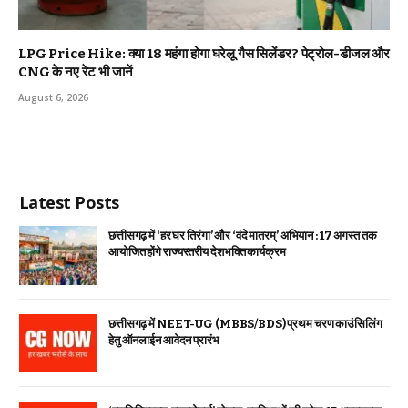
LPG Price Hike: क्या ₹18 महंगा होगा घरेलू गैस सिलेंडर? पेट्रोल-डीजल और
CNG के नए रेट भी जानें
August 6, 2026
Latest Posts
छत्तीसगढ़ में ‘हर घर तिरंगा’ और ‘वंदे मातरम्’ अभियान : 17 अगस्त तक
आयोजित होंगे राज्यस्तरीय देशभक्ति कार्यक्रम
छत्तीसगढ़ में NEET-UG (MBBS/BDS) प्रथम चरण काउंसिलिंग
हेतु ऑनलाईन आवेदन प्रारंभ